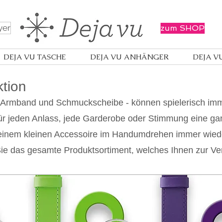
yer
zum SHOP
DEJA VU TASCHE
DEJA VU ANHÄNGER
DEJA V
ktion
Armband und Schmuckscheibe - können spielerisch imm
r jeden Anlass, jede Garderobe oder Stimmung eine gan
 einem kleinen Accessoire im Handumdrehen immer wiede
ie das gesamte Produktsortiment, welches Ihnen zur Ver